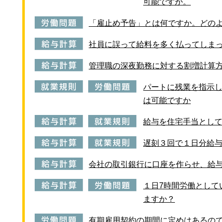
可能ですか。
「雇止め予告」とは何ですか。どの
社員に誤って給料を多く払ってしま
管理職の深夜勤務に対する割増計算
パートに残業を指示
は可能ですか
給与を住宅手当とし
遅刻３回で１日分給
会社の取引銀行に口座を作らせ、給
１日7時間労働として
ますか？
有期雇用契約の期間に定めはあるの