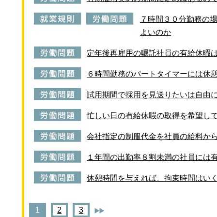
７時間３０分勤務の
よいのか
定年後再雇用の嘱託社員の有給休暇
６時間勤務のパートタイマーには休
試用期間で採用を見送りたいは自由
忙しい日の有給休暇の取得を希望し
会社指定の制服代金を社員の給料か
１年間の出勤率８割未満の社員には
休憩時間を与えれば、拘束時間はい
1
2
3