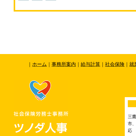
｜
ホーム
｜
事務所案内
｜
給与計算
｜
社会保険
｜
就
三
市、
応