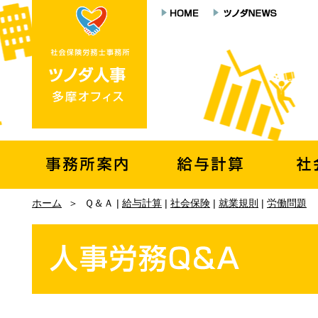
ホーム
＞
Ｑ＆Ａ |
給与計算
|
社会保険
|
就業規則
|
労働問題