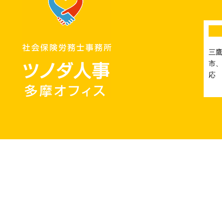
三
市、
応