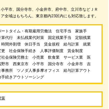
、小平市、国分寺市、小金井市、府中市、立川市などＪＲ
ア全域はもちろん、東京都内23区内にも対応致します。
パートタイム・有期雇用労働法 住宅手当 家族手
計算代行 未払残業代対策 固定残業手当 定額残業
 時間外割増 休日手当 賃金規程 給与計算 就業
変更 社会保険手続き 人事評価制度 賃金制度
定社会保険労務士 小売業 飲食業 サービス業 医
蔵野市 西東京市 小平市 国分寺市 小金井市 吉
士事務所 ツノダ人事多摩オフィス 給与計算アウト
険手続きアウトソーシング
対策