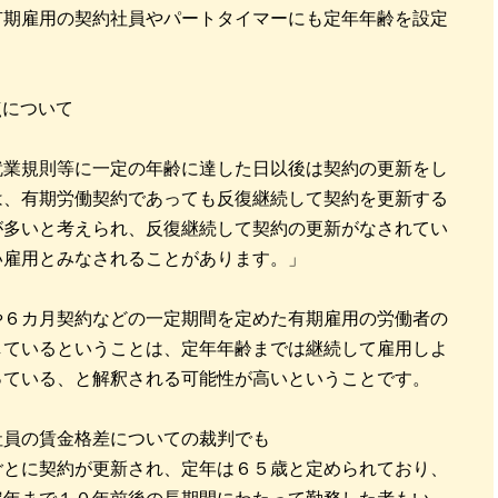
有期雇用の契約社員やパートタイマーにも定年年齢を設定
点について
就業規則等に一定の年齢に達した日以後は契約の更新をし
は、有期労働契約であっても反復継続して契約を更新する
が多いと考えられ、反復継続して契約の更新がなされてい
い雇用とみなされることがあります。」
や６カ月契約などの一定期間を定めた有期雇用の労働者の
しているということは、定年年齢までは継続して雇用しよ
っている、と解釈される可能性が高いということです。
社員の賃金格差についての裁判でも
ごとに契約が更新され、定年は６５歳と定められており、