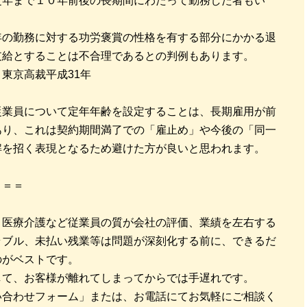
定年まで１０年前後の長期間にわたって勤務した者もい
年の勤務に対する功労褒賞の性格を有する部分にかかる退
支給とすることは不合理であるとの判例もあります。
東京高裁平成31年
従業員について定年年齢を設定することは、長期雇用が前
あり、これは契約期間満了での「雇止め」や今後の「同一
解を招く表現となるため避けた方が良いと思われます。
＝＝＝
・医療介護など従業員の質が会社の評価、業績を左右する
ラブル、未払い残業等は問題が深刻化する前に、できるだ
のがベストです。
して、お客様が離れてしまってからでは手遅れです。
い合わせフォーム」または、お電話にてお気軽にご相談く