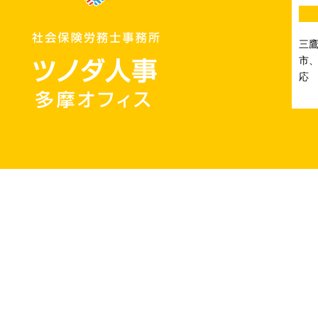
三
市、
応