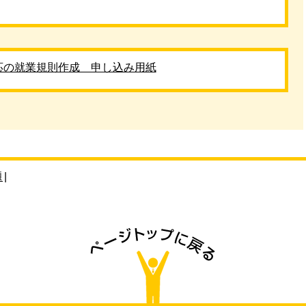
応の就業規則作成 申し込み用紙
題
|