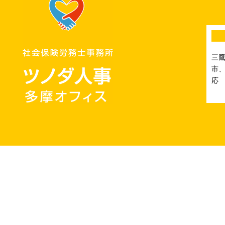
三
市、
応