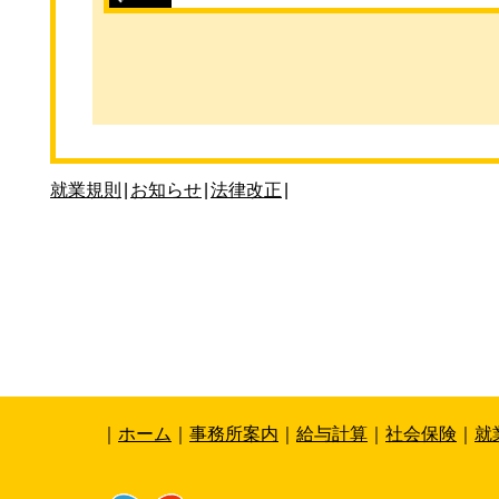
就業規則
|
お知らせ
|
法律改正
|
｜
ホーム
｜
事務所案内
｜
給与計算
｜
社会保険
｜
就