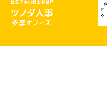
三
市、
応