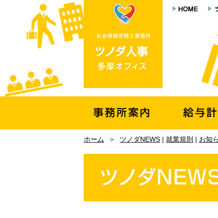
ホーム
＞
ツノダNEWS
|
就業規則
|
お知