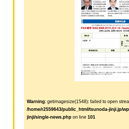
Warning
: getimagesize(1548): failed to open strea
/home/r2559643/public_html/tsunoda-jinji.jp/w
jinji/single-news.php
on line
101