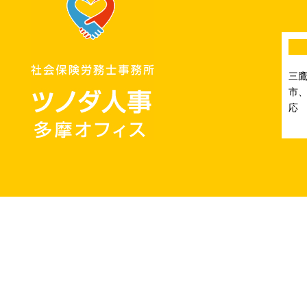
三
市、
応