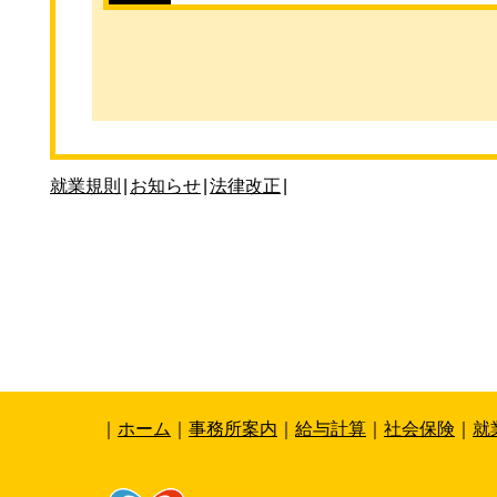
就業規則
|
お知らせ
|
法律改正
|
｜
ホーム
｜
事務所案内
｜
給与計算
｜
社会保険
｜
就