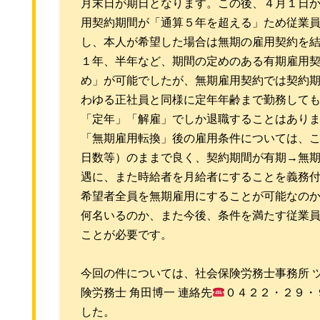
月末日が期日となります。この後、４月１日
用契約期間が「通算５年を超える」ため従業
し、本人が希望した場合は無期の雇用契約を
１年、半年など、期間の定めのある有期雇用
め」が可能でしたが、無期雇用契約では契約
わゆる正社員と同様に定年年齢まで勤務して
「定年」「解雇」でしか退職することはあり
「無期雇用転換」後の雇用条件については、
日数等）のままで良く、契約期間が有期→無
遇に、また時給者を月給者にすることを義務
希望者全員を無期雇用にすることが可能なの
何名いるのか、また今後、条件を満たす従業
ことが必要です。
今回の件については、社会保険労務士事務所 
険労務士 角田博一 連絡先
０４２２・２９・
した。