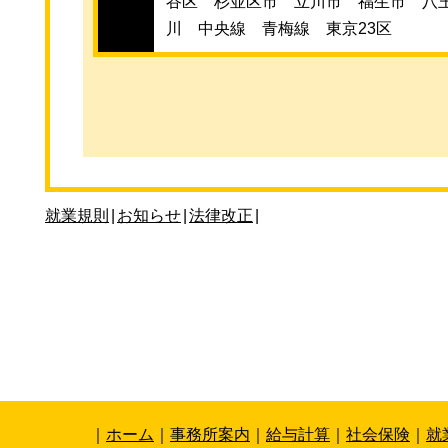
谷区 杉並区市 立川市 福生市 八
川 中央線 青梅線 東京23区
就業規則
|
お知らせ
|
法律改正
|
｜
ホーム
｜
事務所案内
｜
給与計算
｜
社会保険
｜
就