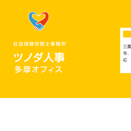
三
市、
応