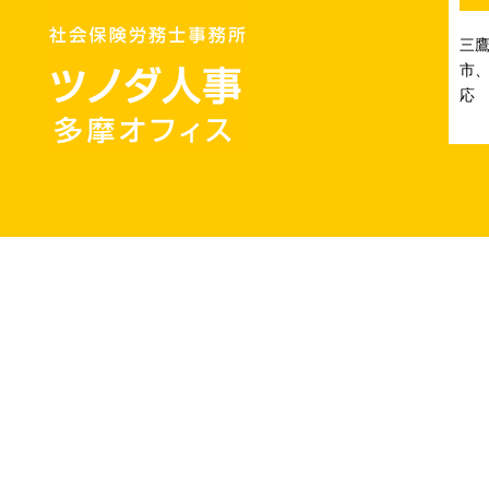
三
市、
応