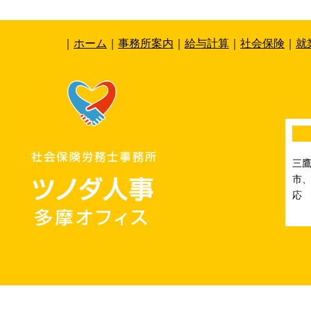
｜
ホーム
｜
事務所案内
｜
給与計算
｜
社会保険
｜
就
三
市、
応