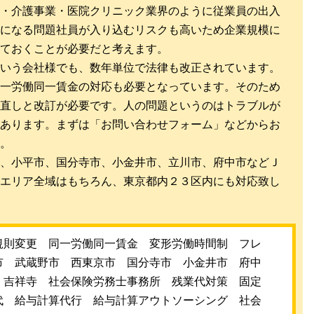
・介護事業・医院クリニック業界のように従業員の出入
になる問題社員が入り込むリスクも高いため企業規模に
ておくことが必要だと考えます。
いう会社様でも、数年単位で法律も改正されています。
一労働同一賃金の対応も必要となっています。そのため
直しと改訂が必要です。人の問題というのはトラブルが
あります。まずは「お問い合わせフォーム」などからお
。
、小平市、国分寺市、小金井市、立川市、府中市などＪ
エリア全域はもちろん、東京都内２３区内にも対応致し
規則変更 同一労働同一賃金 変形労働時間制 フレ
市 武蔵野市 西東京市 国分寺市 小金井市 府中
 吉祥寺 社会保険労務士事務所 残業代対策 固定
代 給与計算代行 給与計算アウトソーシング 社会