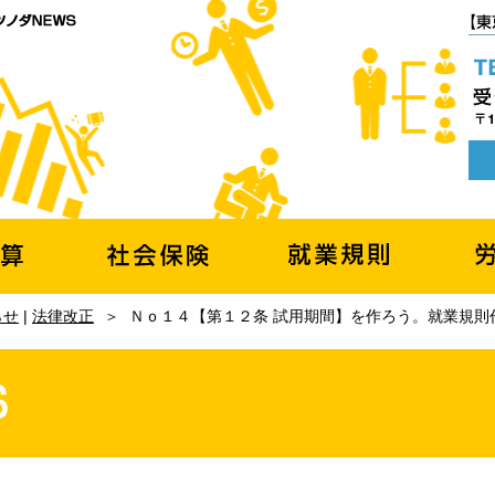
らせ
|
法律改正
＞
Ｎｏ１４【第１２条 試用期間】を作ろう。就業規則