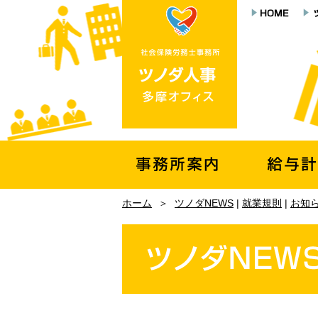
ホーム
＞
ツノダNEWS
|
就業規則
|
お知