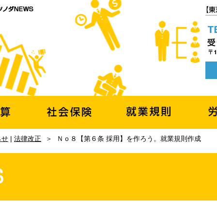
らせ
|
法律改正
＞
Ｎｏ８【第６条 採用】を作ろう。就業規則作成