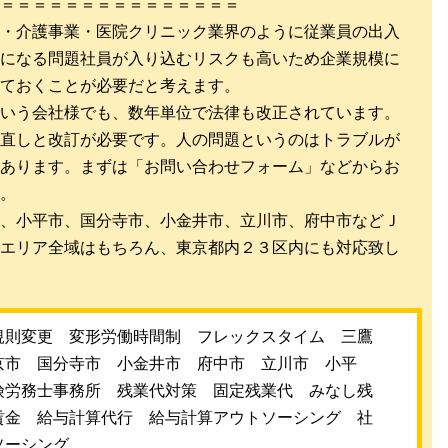
＝＝＝＝＝＝＝＝＝＝＝＝＝＝＝
・介護事業・医院クリニック業界のように従業員の出入
になる問題社員が入り込むリスクも高いため企業規模に
ておくことが必要だと考えます。
いう会社様でも、数年単位で法律も改正されています。
直しと改訂が必要です。人の問題というのはトラブルが
あります。まずは「お問い合わせフォーム」などからお
。
、小平市、国分寺市、小金井市、立川市、府中市などＪ
エリア全域はもちろん、東京都内２３区内にも対応致し
規則変更 変形労働時間制 フレックスタイム 三鷹
京市 国分寺市 小金井市 府中市 立川市 小平
険労務士事務所 残業代対策 固定残業代 みなし残
賃金 給与計算代行 給与計算アウトソーシング 社
ソーシング