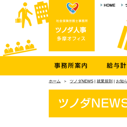
ホーム
＞
ツノダNEWS
|
就業規則
|
お知