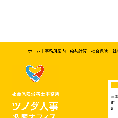
｜
ホーム
｜
事務所案内
｜
給与計算
｜
社会保険
｜
就
三
市、
応