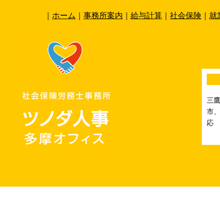
｜
ホーム
｜
事務所案内
｜
給与計算
｜
社会保険
｜
就
三
市、
応