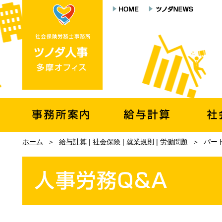
ホーム
＞
給与計算
|
社会保険
|
就業規則
|
労働問題
＞
パー