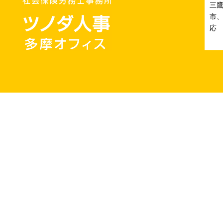
三
市、
応