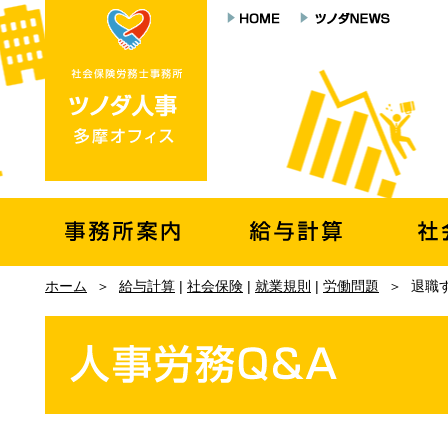
ホーム
＞
給与計算
|
社会保険
|
就業規則
|
労働問題
＞
退職