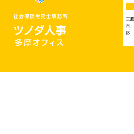
三
市、
応