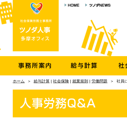
ホーム
＞
給与計算
|
社会保険
|
就業規則
|
労働問題
＞
社員