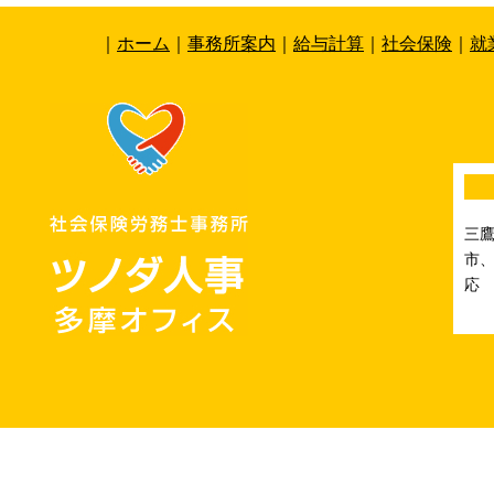
｜
ホーム
｜
事務所案内
｜
給与計算
｜
社会保険
｜
就
三
市、
応