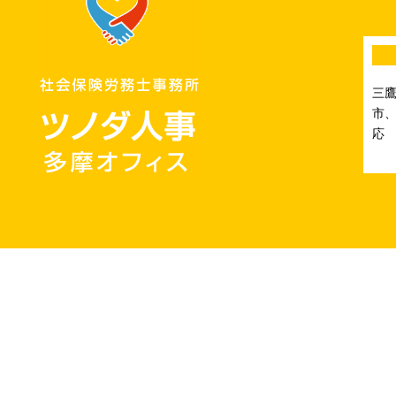
三
市、
応