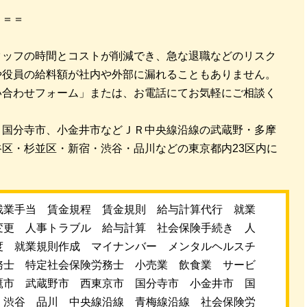
＝＝＝
タッフの時間とコストが削減でき、急な退職などのリスク
や役員の給料額が社内や外部に漏れることもありません。
い合わせフォーム」または、お電話にてお気軽にご相談く
、国分寺市、小金井市などＪＲ中央線沿線の武蔵野・多摩
区・杉並区・新宿・渋谷・品川などの東京都内23区内に
残業手当 賃金規程 賃金規則 給与計算代行 就業
変更 人事トラブル 給与計算 社会保険手続き 人
度 就業規則作成 マイナンバー メンタルヘルスチ
務士 特定社会保険労務士 小売業 飲食業 サービ
鷹市 武蔵野市 西東京市 国分寺市 小金井市 国
 渋谷 品川 中央線沿線 青梅線沿線 社会保険労