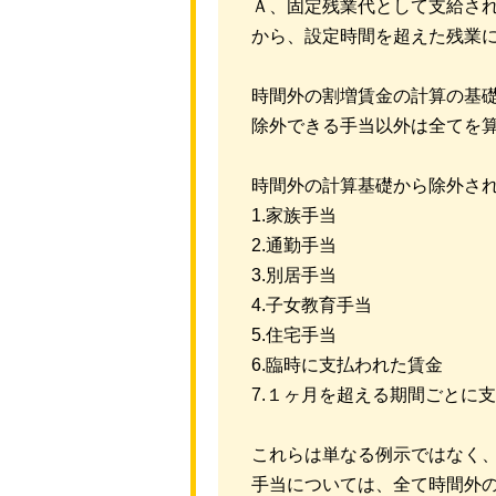
Ａ、固定残業代として支給さ
から、設定時間を超えた残業
時間外の割増賃金の計算の基
除外できる手当以外は全てを
時間外の計算基礎から除外さ
1.家族手当
2.通勤手当
3.別居手当
4.子女教育手当
5.住宅手当
6.臨時に支払われた賃金
7.１ヶ月を超える期間ごとに
これらは単なる例示ではなく
手当については、全て時間外