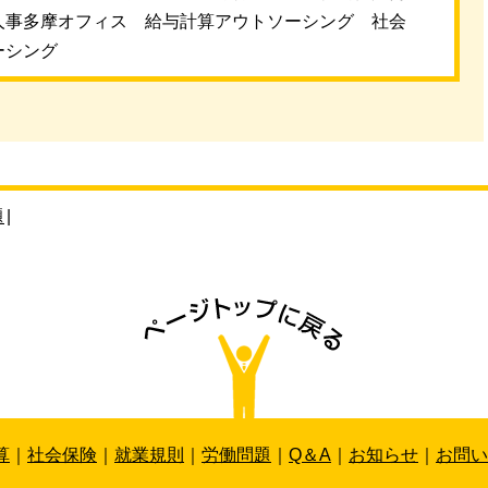
人事多摩オフィス 給与計算アウトソーシング 社会
ーシング
題
|
算
｜
社会保険
｜
就業規則
｜
労働問題
｜
Q＆A
｜
お知らせ
｜
お問い