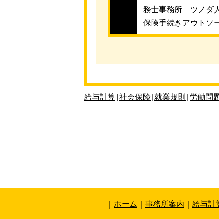
務士事務所 ツノダ
保険手続きアウトソ
給与計算
|
社会保険
|
就業規則
|
労働問
｜
ホーム
｜
事務所案内
｜
給与計